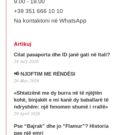
9.00 - 18.00
+39 351 666 10 10
Na kontaktoni në WhatsApp
Artikuj
Cilat pasaporta dhe ID janë gati në Itali?
29 July 2026
📢 NJOFTIM ME RËNDËSI
26 May 2026
«Shtatzënë me dy burra në të njëjtën
kohë, binjakët e mi kanë dy baballarë të
ndryshëm: një fenomen shumë i rrallë»
29 April 2026
Pse “Bajrak” dhe jo “Flamur”? Historia
pas një emri