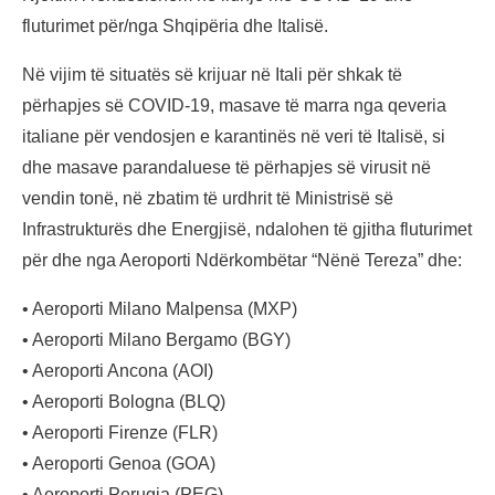
fluturimet për/nga Shqipëria dhe Italisë.
Në vijim të situatës së krijuar në Itali për shkak të
përhapjes së COVID-19, masave të marra nga qeveria
italiane për vendosjen e karantinës në veri të Italisë, si
dhe masave parandaluese të përhapjes së virusit në
vendin tonë, në zbatim të urdhrit të Ministrisë së
Infrastrukturës dhe Energjisë, ndalohen të gjitha fluturimet
për dhe nga Aeroporti Ndërkombëtar “Nënë Tereza” dhe:
• Aeroporti Milano Malpensa (MXP)
• Aeroporti Milano Bergamo (BGY)
• Aeroporti Ancona (AOI)
• Aeroporti Bologna (BLQ)
• Aeroporti Firenze (FLR)
• Aeroporti Genoa (GOA)
• Aeroporti Perugia (PEG)