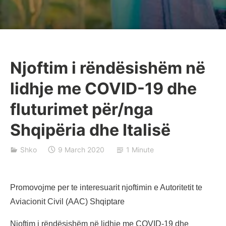
Njoftim i rëndësishëm në
B
lidhje me COVID-19 dhe
a
j
fluturimet për/nga
r
Shqipëria dhe Italisë
a
k
Shko
9 March 2020
1 Minute
Promovojme per te interesuarit njoftimin e Autoritetit te
Aviacionit Civil (AAC) Shqiptare
Njoftim i rëndësishëm në lidhje me COVID-19 dhe