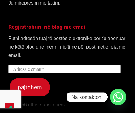
Ju mirepresim me takim.
Regjistrohuni në blog me email
Futni adresën tuaj të postës elektronike për t'u abonuar
në këtë blog dhe merrni njoftime për postimet e reja me
email.
Adresa
e
emailit
pajtohem
Na kontaktoni
Join 256 other subscribers
Home