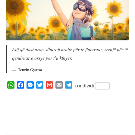
Atij që dashuron, dhuroji krahë për të fluturuar, rrënjë për të
qëndruar e arsye për t’u kthyer.
Tenzin Gyatso
W
F
M
T
G
E
T
condividi
h
a
e
w
m
m
e
a
c
s
i
a
a
l
t
e
s
t
i
i
e
s
b
e
t
l
l
g
A
o
n
e
r
p
o
g
r
a