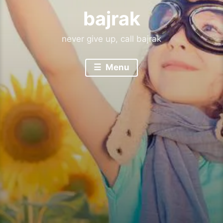
bajrak
never give up, call bajrak
Menu