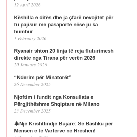
12 April 2026
Këshilla e ditës dhe ja çfarë nevojitet për
tu pajisur me pasaportë nëse ju ka
humbur
1 February 2026
Ryanair shton 20 linja të reja fluturimesh
direkte nga Tirana për verën 2026
20 January 2026
“Nderim për Minatorët”
26 December 2025
Njoftim i fundit nga Konsullata e
Përgjithëshme Shqiptare në Milano
23 December 2025
🎄Një Krishtlindje Bujare: Së Bashku për
Mensën e të Varfërve në Rrëshen!