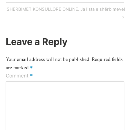
p
k
e
m
Post
Next
SHËRBIMET KONSULLORE ONLINE. Ja lista e shërbimeve!
r
navigation
Post
Leave a Reply
Your email address will not be published.
Required fields
are marked
*
*
Comment