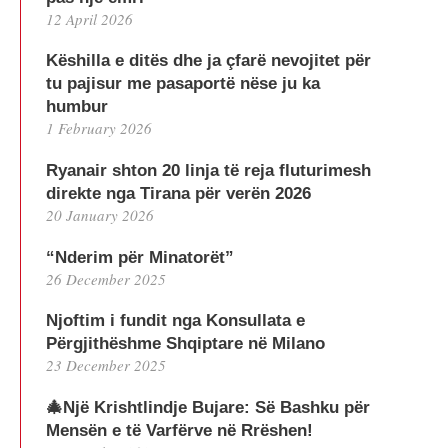
12 April 2026
Këshilla e ditës dhe ja çfarë nevojitet për
tu pajisur me pasaportë nëse ju ka
humbur
1 February 2026
Ryanair shton 20 linja të reja fluturimesh
direkte nga Tirana për verën 2026
20 January 2026
“Nderim për Minatorët”
26 December 2025
Njoftim i fundit nga Konsullata e
Përgjithëshme Shqiptare në Milano
23 December 2025
🎄Një Krishtlindje Bujare: Së Bashku për
Mensën e të Varfërve në Rrëshen!