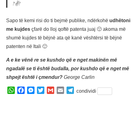
?✌!
Sapo të kemi risi do ti bejmë publike, ndërkohë
udhëtoni
me kujdes
çfarë do lloj qoftë patenta juaj 🙂 akoma më
shumë kujdes të bëjnë ata që kanë vështërsi të bëjnë
patenten në Itali 🙂
A e ke vënë re se kushdo që e nget makinën më
ngadalë se ti është budalla, por kushdo që e nget më
shpejt është i çmendur?
George Carlin
W
F
M
T
G
E
T
condividi
h
a
e
w
m
m
e
a
c
s
i
a
a
l
t
e
s
t
i
i
e
s
b
e
t
l
l
g
A
o
n
e
r
p
o
g
r
a