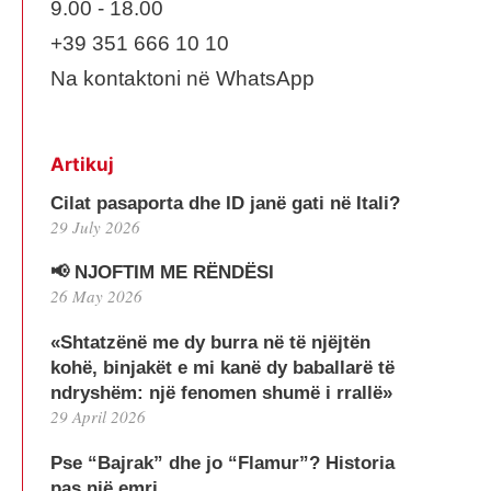
9.00 - 18.00
+39 351 666 10 10
Na kontaktoni në WhatsApp
Artikuj
Cilat pasaporta dhe ID janë gati në Itali?
29 July 2026
📢 NJOFTIM ME RËNDËSI
26 May 2026
«Shtatzënë me dy burra në të njëjtën
kohë, binjakët e mi kanë dy baballarë të
ndryshëm: një fenomen shumë i rrallë»
29 April 2026
Pse “Bajrak” dhe jo “Flamur”? Historia
pas një emri