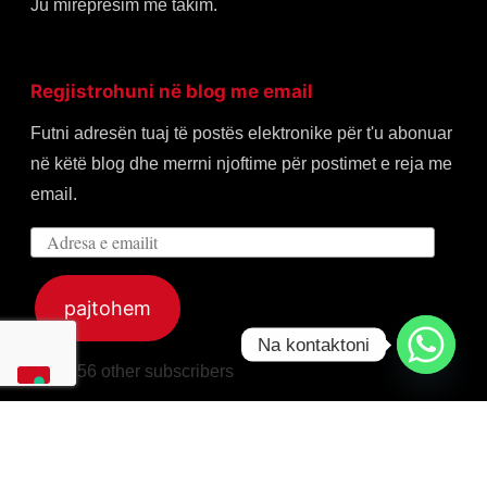
Ju mirepresim me takim.
Regjistrohuni në blog me email
Futni adresën tuaj të postës elektronike për t'u abonuar
në këtë blog dhe merrni njoftime për postimet e reja me
email.
Adresa
e
emailit
pajtohem
Na kontaktoni
Join 256 other subscribers
Home