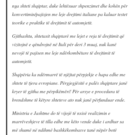
nga shteti shqiptar, duke lehtësuar shpenzimet dhe kohën për
konvertimin/pajisjen me leje drejtimi italiane pa kaluar testet
teorike e praktike të drejtimit të automjetit.
Gjithashtu, shtetasit shqiptarë me lejet e reja të drejtimit që
vizitojnë e qëndrojnë në Itali për deri 3 muaj, nuk kanë
nevojë të pajisen me leje ndërkombëtare të drejtimit të
automjetit.
Shqipëria ka ndërmarrë të njëjtat përpjekje e hapa edhe me
shtete të tjera evropiane. Përgjegjësitë e palës shqiptare janë
kryer të gjitha me përpikëmëri! Për arsye e procedura të
brendshme të këtyre shteteve ato nuk janë përfunduar ende.
Ministria e Jashtme do të vijojë të nxisë realizimin e
marrëveshjeve të tilla edhe me këto vende duke i ardhur sa
më shumë në ndihmë bashkëkombasve tanë nëpër botë