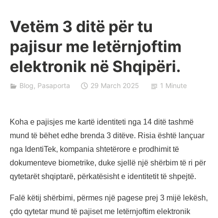
Vetëm 3 ditë për tu
B
pajisur me letërnjoftim
a
j
elektronik në Shqipëri.
r
a
Blog
,
Pasaporta
29 March 2025
1 Minute
k
Koha e pajisjes me kartë identiteti nga 14 ditë tashmë
mund të bëhet edhe brenda 3 ditëve. Risia është lançuar
nga IdentiTek, kompania shtetërore e prodhimit të
dokumenteve biometrike, duke sjellë një shërbim të ri për
qytetarët shqiptarë, përkatësisht e identitetit të shpejtë.
Falë këtij shërbimi, përmes një pagese prej 3 mijë lekësh,
çdo qytetar mund të pajiset me letërnjoftim elektronik