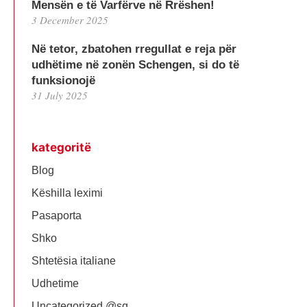
Mensën e të Varfërve në Rrëshen!
3 December 2025
Në tetor, zbatohen rregullat e reja për
udhëtime në zonën Schengen, si do të
funksionojë
31 July 2025
kategoritë
Blog
Këshilla leximi
Pasaporta
Shko
Shtetësia italiane
Udhetime
Uncategorized @sq