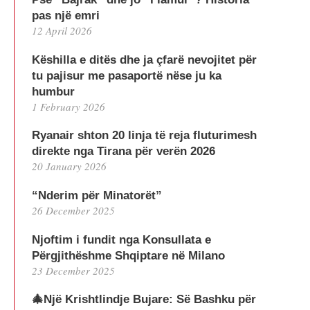
pas një emri
12 April 2026
Këshilla e ditës dhe ja çfarë nevojitet për
tu pajisur me pasaportë nëse ju ka
humbur
1 February 2026
Ryanair shton 20 linja të reja fluturimesh
direkte nga Tirana për verën 2026
20 January 2026
“Nderim për Minatorët”
26 December 2025
Njoftim i fundit nga Konsullata e
Përgjithëshme Shqiptare në Milano
23 December 2025
🎄Një Krishtlindje Bujare: Së Bashku për