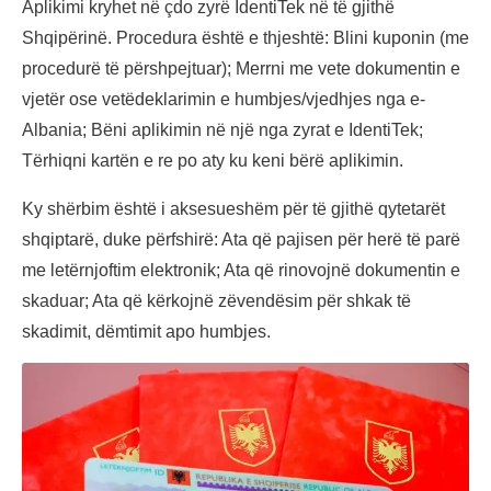
Aplikimi kryhet në çdo zyrë IdentiTek në të gjithë
Shqipërinë. Procedura është e thjeshtë: Blini kuponin (me
procedurë të përshpejtuar); Merrni me vete dokumentin e
vjetër ose vetëdeklarimin e humbjes/vjedhjes nga e-
Albania; Bëni aplikimin në një nga zyrat e IdentiTek;
Tërhiqni kartën e re po aty ku keni bërë aplikimin.
Ky shërbim është i aksesueshëm për të gjithë qytetarët
shqiptarë, duke përfshirë: Ata që pajisen për herë të parë
me letërnjoftim elektronik; Ata që rinovojnë dokumentin e
skaduar; Ata që kërkojnë zëvendësim për shkak të
skadimit, dëmtimit apo humbjes.