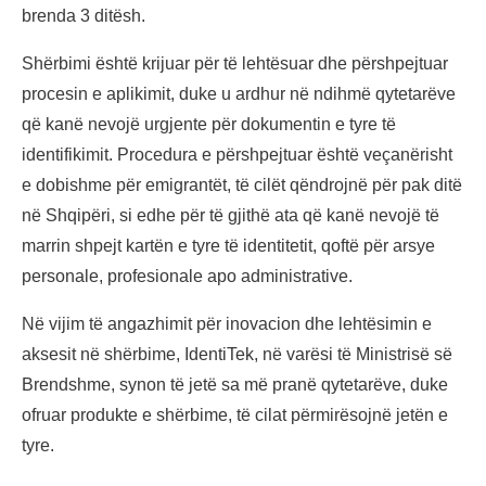
brenda 3 ditësh.
Shërbimi është krijuar për të lehtësuar dhe përshpejtuar
procesin e aplikimit, duke u ardhur në ndihmë qytetarëve
që kanë nevojë urgjente për dokumentin e tyre të
identifikimit. Procedura e përshpejtuar është veçanërisht
e dobishme për emigrantët, të cilët qëndrojnë për pak ditë
në Shqipëri, si edhe për të gjithë ata që kanë nevojë të
marrin shpejt kartën e tyre të identitetit, qoftë për arsye
personale, profesionale apo administrative.
Në vijim të angazhimit për inovacion dhe lehtësimin e
aksesit në shërbime, IdentiTek, në varësi të Ministrisë së
Brendshme, synon të jetë sa më pranë qytetarëve, duke
ofruar produkte e shërbime, të cilat përmirësojnë jetën e
tyre.