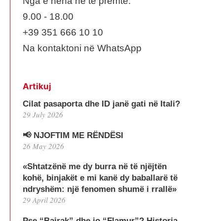
Nga e hena ne te premte:
9.00 - 18.00
+39 351 666 10 10
Na kontaktoni në WhatsApp
Artikuj
Cilat pasaporta dhe ID janë gati në Itali?
29 July 2026
📢 NJOFTIM ME RËNDËSI
26 May 2026
«Shtatzënë me dy burra në të njëjtën
kohë, binjakët e mi kanë dy baballarë të
ndryshëm: një fenomen shumë i rrallë»
29 April 2026
Pse “Bajrak” dhe jo “Flamur”? Historia