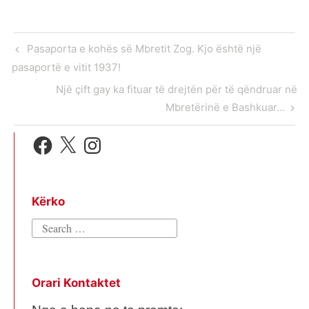
A
o
n
e
r
p
o
g
r
a
p
k
e
m
Post
Previous
Pasaporta e kohës së Mbretit Zog. Kjo është një
r
navigation
Post
pasaportë e vitit 1937!
Next
Një çift gay ka fituar të drejtën për të qëndruar në
Post
Mbretërinë e Bashkuar…
Facebook
X
Instagram
Kërko
Search
for:
Orari Kontaktet