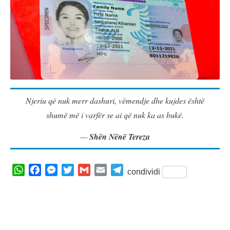
Njeriu që nuk merr dashuri, vëmendje dhe kujdes është
shumë më i varfër se ai që nuk ka as bukë.
Shën Nënë Tereza
W
F
M
T
G
E
T
condividi
h
a
e
w
m
m
e
a
c
s
i
a
a
l
t
e
s
t
i
i
e
s
b
e
t
l
l
g