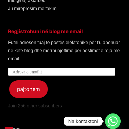
info@bajraktari.eu
Ju mirepresim me takim.
Regjistrohuni në blog me email
Futni adresën tuaj të postës elektronike për t'u abonuar
në këtë blog dhe merrni njoftime për postimet e reja me
email.
Adresa
e
emailit
pajtohem
Join 256 other subscribers
Na kontaktoni
Home