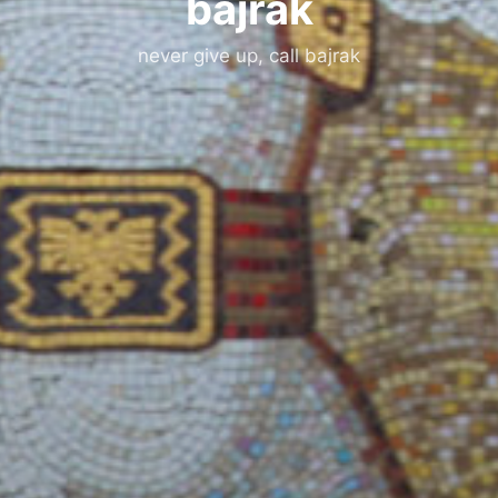
bajrak
never give up, call bajrak