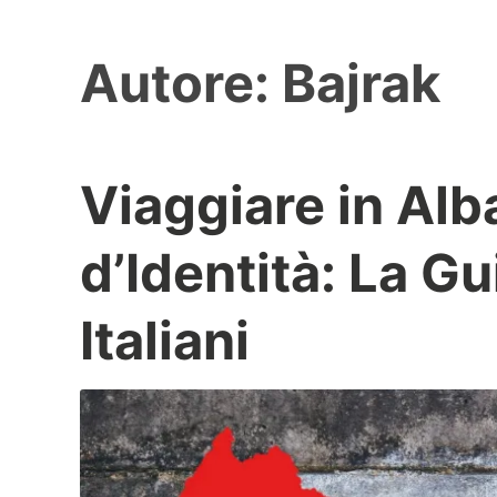
Autore:
Bajrak
Viaggiare in Alb
B
a
d’Identità: La Gu
j
r
Italiani
a
k