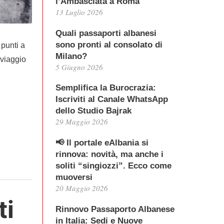
l’Ambasciata a Roma
13 Luglio 2026
Quali passaporti albanesi
sono pronti al consolato di
 punti a
Milano?
 viaggio
5 Giugno 2026
Semplifica la Burocrazia:
Iscriviti al Canale WhatsApp
dello Studio Bajrak
29 Maggio 2026
📢 Il portale eAlbania si
rinnova: novità, ma anche i
soliti “singiozzi”. Ecco come
muoversi
20 Maggio 2026
ti
Rinnovo Passaporto Albanese
in Italia: Sedi e Nuove