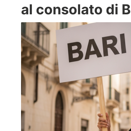
al consolato di B
per
r
a
gli
k
Italiani