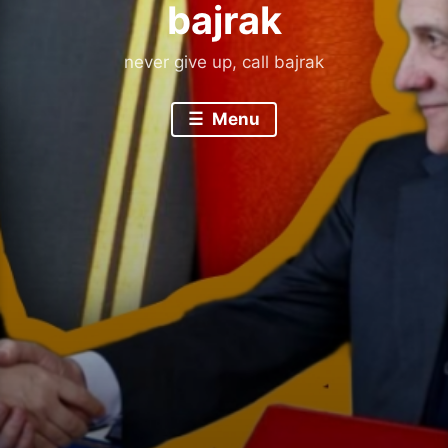
bajrak
never give up, call bajrak
Menu