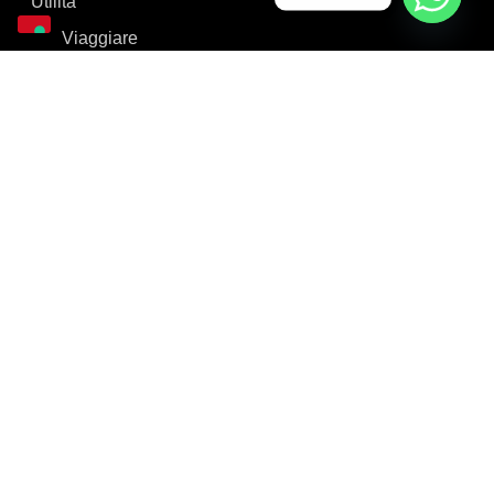
Utilità
Viaggiare
Passaporto
Permesso di soggiorno
Cittadinanza Italiana
Blog
Contattaci
© Copyright Bajrak 2023 / P.iva 02899850347 / Bajrak
non rappresentà nessuna autorità
Privacy & Cookie