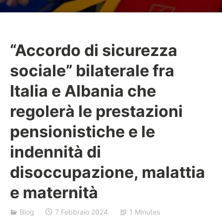
“Accordo di sicurezza
B
sociale” bilaterale fra
a
j
Italia e Albania che
r
regolerà le prestazioni
a
k
pensionistiche e le
indennità di
disoccupazione, malattia
e maternità
Blog
7 Febbraio 2024
1 Minutes