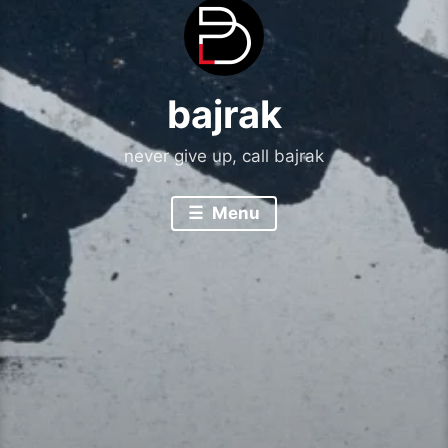
bajrak
never give up, call bajrak
Menu