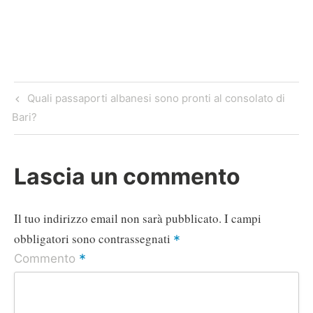
A
o
n
e
r
p
o
g
r
a
p
k
e
m
r
Navigazione
Previous
Quali passaporti albanesi sono pronti al consolato di
articoli
Post
Bari?
Lascia un commento
Il tuo indirizzo email non sarà pubblicato.
I campi
obbligatori sono contrassegnati
*
*
Commento