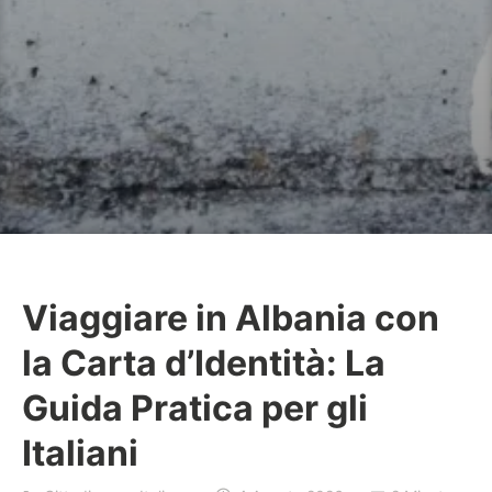
Viaggiare in Albania con
B
la Carta d’Identità: La
a
j
Guida Pratica per gli
r
Italiani
a
k