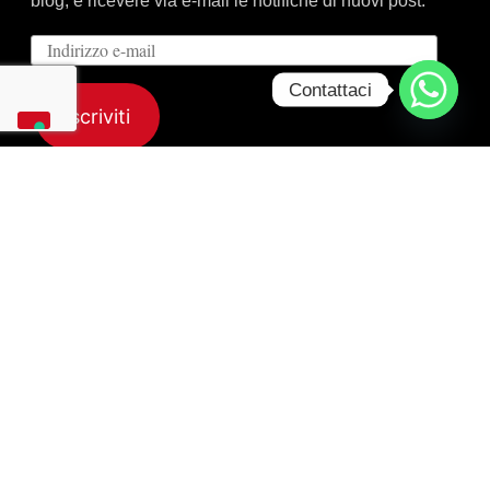
blog, e ricevere via e-mail le notifiche di nuovi post.
Indirizzo
e-
Contattaci
mail
Iscriviti
Unisciti a 256 altri iscritti
Home
Utilità
Viaggiare
Passaporto
Permesso di soggiorno
Cittadinanza Italiana
Blog