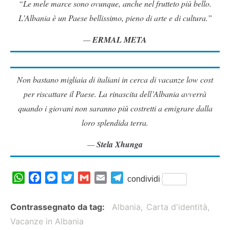
“Le mele marce sono ovunque, anche nel frutteto più bello.
L’Albania è un Paese bellissimo, pieno di arte e di cultura.”
ERMAL META
Non bastano migliaia di italiani in cerca di vacanze low cost
per riscattare il Paese. La rinascita dell’Albania avverrà
quando i giovani non saranno più costretti a emigrare dalla
loro splendida terra.
Stela Xhunga
W
F
M
T
G
E
T
condividi
h
a
e
w
m
m
e
a
c
s
i
a
a
l
Contrassegnato da tag
Albania
Carta d'identità
t
e
s
t
i
i
e
Vacanze in Albania
s
b
e
t
l
l
g