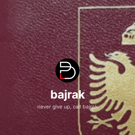
bajrak
never give up, call bajrak