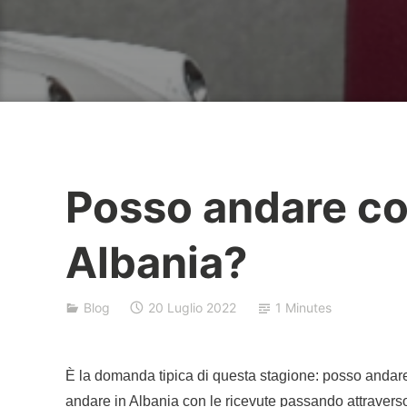
Posso andare con
B
a
Albania?
j
r
a
Blog
20 Luglio 2022
1 Minutes
k
È la domanda tipica di questa stagione: posso andar
andare in Albania con le ricevute passando attravers