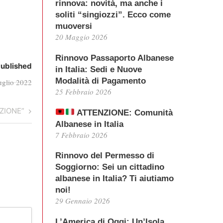
rinnova: novità, ma anche i
soliti “singiozzi”. Ecco come
muoversi
20 Maggio 2026
Rinnovo Passaporto Albanese
ublished
in Italia: Sedi e Nuove
Modalità di Pagamento
uglio 2022
25 Febbraio 2026
ZIONE”
ATTENZIONE: Comunità
Albanese in Italia
7 Febbraio 2026
Rinnovo del Permesso di
Soggiorno: Sei un cittadino
albanese in Italia? Ti aiutiamo
noi!
29 Gennaio 2026
L’America di Oggi: Un’Isola