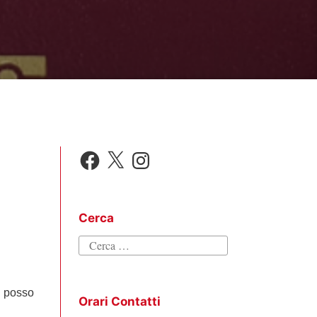
Facebook
X
Instagram
Cerca
Ricerca
per:
: posso
Orari Contatti