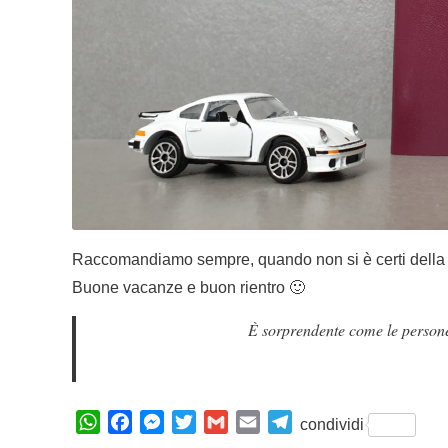
Raccomandiamo sempre, quando non si è certi della leg
Buone vacanze e buon rientro 🙂
È sorprendente come le persone 
W
F
M
T
G
E
T
condividi
h
a
e
w
m
m
e