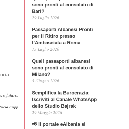
sono pronti al consolato di
Bari?
29 Luglio 2026
Passaporti Albanesi Pronti
per il Ritiro presso
l’Ambasciata a Roma
13 Luglio 2026
Quali passaporti albanesi
sono pronti al consolato di
Milano?
ucia.
5 Giugno 2026
Semplifica la Burocrazia:
ro futuro.
Iscriviti al Canale WhatsApp
dello Studio Bajrak
tricia Fripp
29 Maggio 2026
📢 Il portale eAlbania si