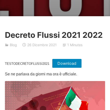
Decreto Flussi 2021 2022
B
Blog
26 Dicembre 2021
1 Minutes
a
j
r
Download
a
TESTODECRETOFLUSSI2021
k
Se ne parlava da giorni ma ora è ufficiale.