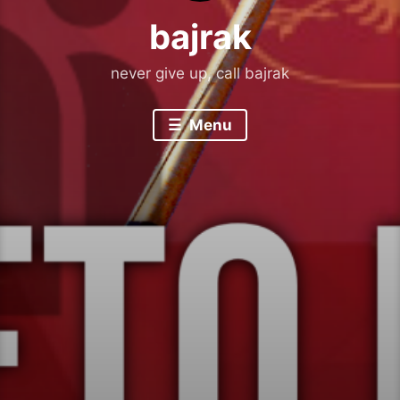
bajrak
never give up, call bajrak
Menu