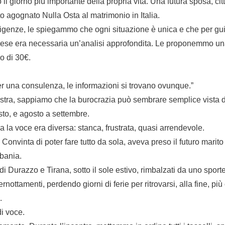
 il giorno più importante della propria vita. Una futura sposa, cit
o agognato Nulla Osta al matrimonio in Italia.
sigenze, le spiegammo che ogni situazione è unica e che per gu
banese era necessaria un’analisi approfondita. Le proponemmo u
o di 30€.
 una consulenza, le informazioni si trovano ovunque.”
ostra, sappiamo che la burocrazia può sembrare semplice vista d
sto, e agosto a settembre.
a la voce era diversa: stanca, frustrata, quasi arrendevole.
Convinta di poter fare tutto da sola, aveva preso il futuro marito
lbania.
 di Durazzo e Tirana, sotto il sole estivo, rimbalzati da uno sporte
rnottamenti, perdendo giorni di ferie per ritrovarsi, alla fine, più
.
di voce.