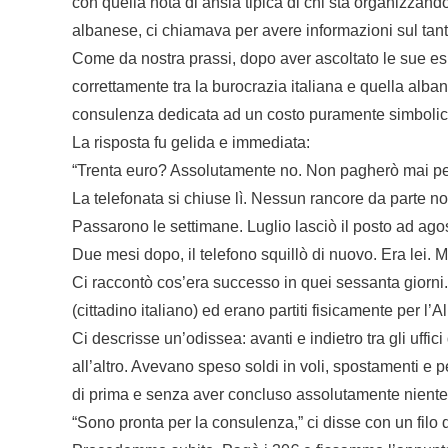
con quella nota di ansia tipica di chi sta organizzando
albanese, ci chiamava per avere informazioni sul tant
Come da nostra prassi, dopo aver ascoltato le sue e
correttamente tra la burocrazia italiana e quella al
consulenza dedicata ad un costo puramente simbolic
La risposta fu gelida e immediata:
“Trenta euro? Assolutamente no. Non pagherò mai per
La telefonata si chiuse lì. Nessun rancore da parte n
Passarono le settimane. Luglio lasciò il posto ad ago
Due mesi dopo, il telefono squillò di nuovo. Era lei. M
Ci raccontò cos’era successo in quei sessanta giorni. 
(cittadino italiano) ed erano partiti fisicamente per l’A
Ci descrisse un’odissea: avanti e indietro tra gli uffici
all’altro. Avevano speso soldi in voli, spostamenti e pe
di prima e senza aver concluso assolutamente niente
“Sono pronta per la consulenza,” ci disse con un filo 