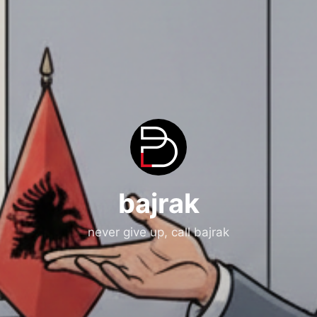
bajrak
never give up, call bajrak