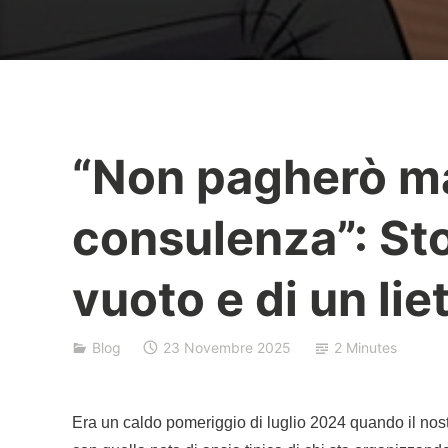
“Non pagherò ma
B
a
consulenza”: Sto
j
r
vuoto e di un lie
a
k
Blog
23 Novembre 2025
2 Minutes
Era un caldo pomeriggio di luglio 2024 quando il nostr