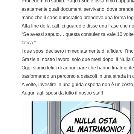
Procedemmo subito. Pagò i 30€ e fissammo l’appuntame
esattamente quali documenti servivano, dove prenderl
mano che il caos burocratico prendeva una forma log
Alla fine della call, ci guardò e disse una frase che 
“Se avessi saputo… questa consulenza vale 10 volte di 
fatica.”
I due sposi decisero immediatamente di affidarci l’in
Grazie al nostro lavoro, solo due mesi dopo, il Nulla 
Oggi siamo felici di annunciare che hanno finalmente 
trasformando un percorso a ostacoli in una strada in 
A volte, investire in una guida esperta non è un costo,
Auguri agli sposi da tutto il nostro staff!