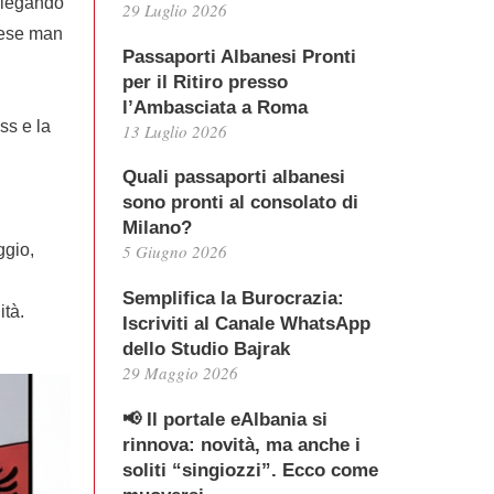
spiegando
29 Luglio 2026
stese man
Passaporti Albanesi Pronti
per il Ritiro presso
l’Ambasciata a Roma
ss e la
13 Luglio 2026
Quali passaporti albanesi
sono pronti al consolato di
Milano?
ggio,
5 Giugno 2026
Semplifica la Burocrazia:
ità.
Iscriviti al Canale WhatsApp
dello Studio Bajrak
29 Maggio 2026
📢 Il portale eAlbania si
rinnova: novità, ma anche i
soliti “singiozzi”. Ecco come