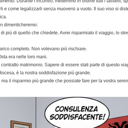
nto. Durante l’incontro, mettemmo in ordine tutti i tasselli, 
i e come legalizzarli senza muoversi a vuoto. Il suo viso si di
ica.
non dimenticheremo:
più di quello che chiedete. Avrei risparmiato il viaggio, lo stre
carico completo. Non volevano più rischiare.
Osta era nelle loro mani.
contratto matrimonio. Sapere di essere stati parte di questo via
discesa, è la nostra soddisfazione più grande.
 ma il risparmio più grande che possiate fare per la vostra seren