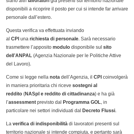
siano altri
lavoratori
già presenti sul territorio nazionale
disponibili a ricoprire il posto per cui si intende far arrivare
personale dall’estero.
Questa verifica va effettuata inviando
al
CPI
una
richiesta di personale
. Sarà necessario
trasmettere l’apposito
modulo
disponibile sul
sito
dell’ANPAL
(Agenzia Nazionale per le Politiche Attive
del Lavoro).
Come si legge nella
nota
dell’Agenzia, il
CPI
coinvolgerà
in maniera prioritaria chi riceve
sostegni al
reddito
(
NASpI e
reddito di cittadinanza
) e ha già
l’
assessment
previsto dal
Programma GOL
, in
particolare nei settori individuati dal
Decreto Flussi
.
La
verifica di indisponibilità
di lavoratori presenti sul
territorio nazionale si intende compiuta, e pertanto sarà