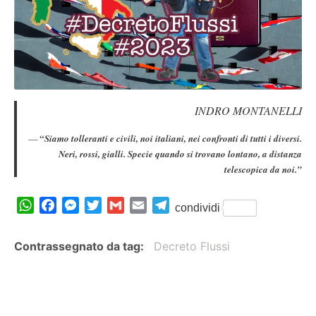
INDRO MONTANELLI
“Siamo tolleranti e civili, noi italiani, nei confronti di tutti i diversi.
Neri, rossi, gialli. Specie quando si trovano lontano, a distanza
telescopica da noi.”
W
F
M
T
G
E
T
condividi
h
a
e
w
m
m
e
a
c
s
i
a
a
l
Contrassegnato da tag
Decreto Flussi
t
e
s
t
i
i
e
s
b
e
t
l
l
g
A
o
n
e
r
p
o
g
r
a