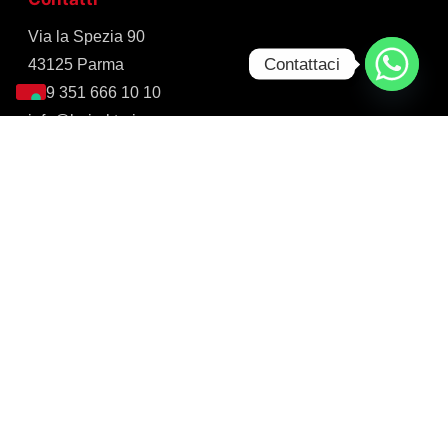
Via la Spezia 90
Contattaci
43125 Parma
+39 351 666 10 10
info@bajraktari.eu
Si riceve su appuntamento.
Iscriviti tramite email
Inserisci il tuo indirizzo e-mail per iscriverti a questo
blog, e ricevere via e-mail le notifiche di nuovi post.
Indirizzo
e-
mail
Iscriviti