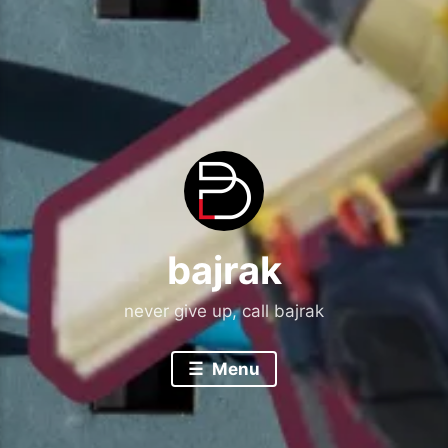
bajrak
never give up, call bajrak
Menu