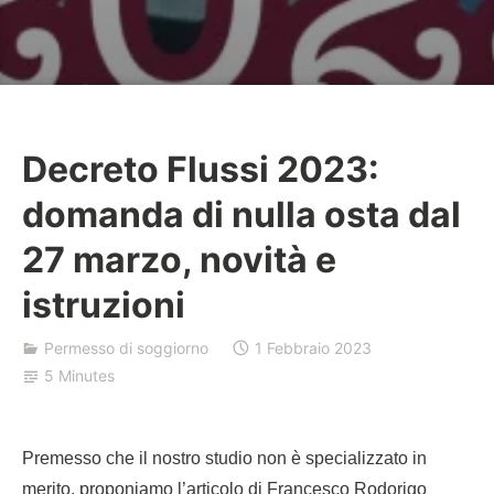
Decreto Flussi 2023:
B
domanda di nulla osta dal
a
j
27 marzo, novità e
r
istruzioni
a
k
Permesso di soggiorno
1 Febbraio 2023
5 Minutes
Premesso che il nostro studio non è specializzato in
merito, proponiamo l’articolo di Francesco Rodorigo