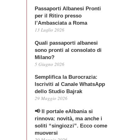
Passaporti Albanesi Pronti
per il Ritiro presso
l’Ambasciata a Roma
13 Luglio 2026
Quali passaporti albanesi
sono pronti al consolato di
Milano?
5 Giugno 2026
Semplifica la Burocrazia:
Iscriviti al Canale WhatsApp
dello Studio Bajrak
29 Maggio 2026
📢 Il portale eAlbania si
rinnova: novità, ma anche i
soliti “singiozzi”. Ecco come
muoversi
20 Maggio 2026