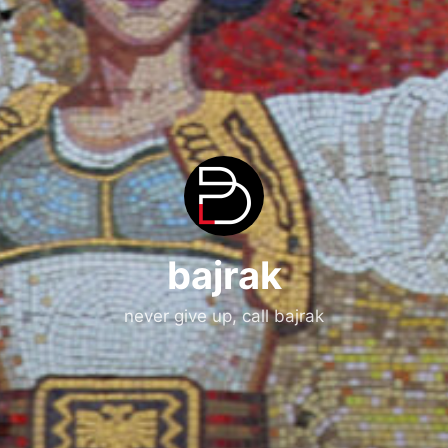
bajrak
never give up, call bajrak