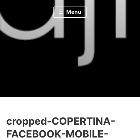
Menu
cropped-COPERTINA-
B
FACEBOOK-MOBILE-
a