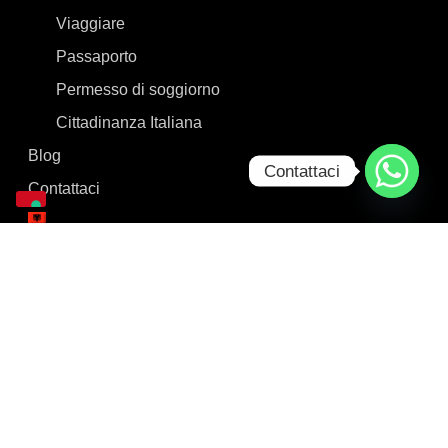
Viaggiare
Passaporto
Permesso di soggiorno
Cittadinanza Italiana
Blog
Contattaci
Contattaci
© Copyright Bajrak 2023 / P.iva 02899850347 / Bajrak
non rappresentà nessuna autorità
Privacy & Cookie