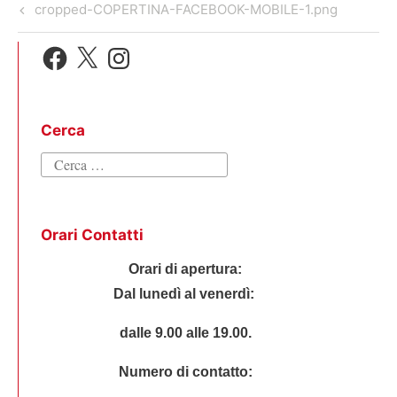
Navigazione
Previous
cropped-COPERTINA-FACEBOOK-MOBILE-1.png
r
articoli
Post
Facebook
X
Instagram
Cerca
Ricerca
per:
Orari Contatti
Orari di apertura:
Dal lunedì al venerdì:
dalle 9.00 alle 19.00.
Numero di contatto: