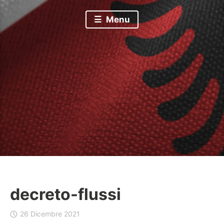
Menu
decreto-flussi
B
26 Dicembre 2021
a